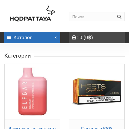
Каталог
: 0 (0฿)
Категории
Электронные сигареты
Стики для IQOS