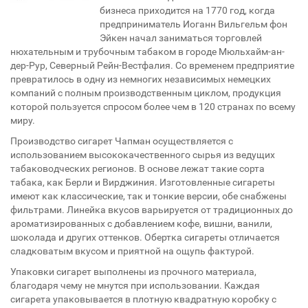
бизнеса приходится на 1770 год, когда
предприниматель Иоганн Вильгельм фон
Эйкен начал заниматься торговлей
нюхательным и трубочным табаком в городе Мюльхайм-ан-
дер-Рур, Северный Рейн-Вестфалия. Со временем предприятие
превратилось в одну из немногих независимых немецких
компаний с полным производственным циклом, продукция
которой пользуется спросом более чем в 120 странах по всему
миру.
Производство сигарет Чапман осуществляется с
использованием высококачественного сырья из ведущих
табаководческих регионов. В основе лежат такие сорта
табака, как Берли и Вирджиния. Изготовленные сигареты
имеют как классические, так и тонкие версии, обе снабжены
фильтрами. Линейка вкусов варьируется от традиционных до
ароматизированных с добавлением кофе, вишни, ванили,
шоколада и других оттенков. Обертка сигареты отличается
сладковатым вкусом и приятной на ощупь фактурой.
Упаковки сигарет выполнены из прочного материала,
благодаря чему не мнутся при использовании. Каждая
сигарета упаковывается в плотную квадратную коробку с