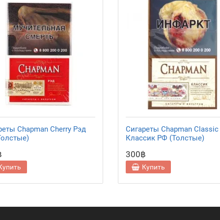
реты Chapman Cherry Рэд
Сигареты Chapman Classic
Толстые)
Классик РФ (Толстые)
฿
300฿
Купить
Купить