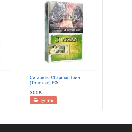
Сигареты Chapman Грин
(Толстые) РФ
300฿
Купить