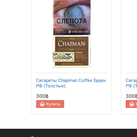
Сигареты Chapman Coffee Браун
Сига
РФ (Толстые)
РФ (
300฿
300
Купить