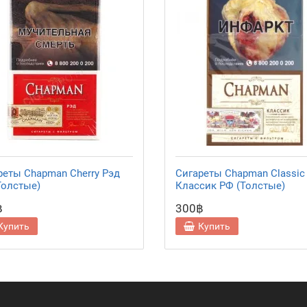
реты Chapman Cherry Рэд
Сигареты Chapman Classic
Толстые)
Классик РФ (Толстые)
฿
300฿
Купить
Купить