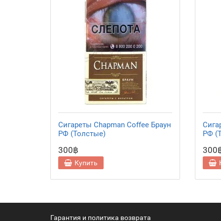
Сигареты Chapman Coffee Браун
Сига
РФ (Толстые)
РФ (
300฿
300
Купить
Гарантия и политика возврата