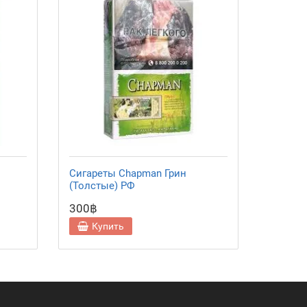
Сигареты Chapman Грин
(Толстые) РФ
300฿
Купить