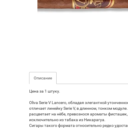
Описание
Цена за 1 штуку.
Oliva Serie V Lancero, обладая элегантной утонченн
отличает линейку Serie V, в длинном, тонком моду
расцветает на нёбе, превознося ароматы фисташек,
исключительно из табака из Никарагуа.
Сигары такого формата относительно редко удостаив