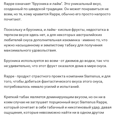
Rappe означает "брусника и лайм". Это уникальный вкус,
созданный по шведской традиции. Он может понравиться не
всем, но те, кому нравится Rappe, обычно его просто-напросто
почитают.
Поскольку и брусника, и лайм - кислые фрукты, недостатка в
терпком вкусе здесь нет, а для некоторых австралийских
любителей снуса дополнительная изюминка - именно то, что
нужно насыщенному и землистому табаку для получения
максимального удовольствия.
Брусника используется во всем - от джемов до водки, так что
не удивительно, что этот фрукт оказался дома в мире снуса.
Rappe - продукт страстного проекта компании Siamsnus, и для
того, чтобы добиться фантастического вкуса этого снуса,
потребовалось немало усилий и испытаний.
Крепкий табак является доминирующим вкусом, но он ни в
коем случае не заглушает порционный вкус Siamsnus Rappe,
который сочетает в себе табачный и никотиновый удар, давая
ощущения, которые невозможно найти ни в одном другом