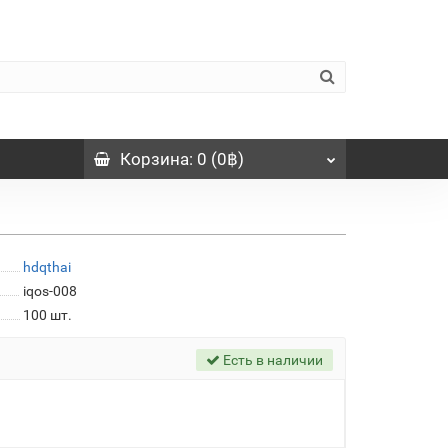
Корзина
: 0 (0฿)
hdqthai
iqos-008
100
шт.
Есть в наличии