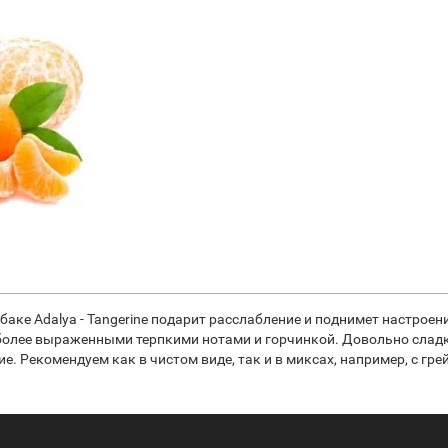
аке Adalya - Tangerine подарит расслабление и поднимет настроен
я более выраженными терпкими нотами и горчинкой. Довольно сладк
е. Рекомендуем как в чистом виде, так и в миксах, например, с гр