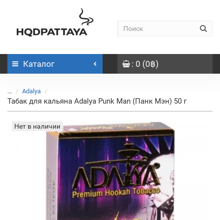
Каталог
: 0 (0฿)
...
Adalya
Табак для кальяна Adalya Punk Man (Панк Мэн) 50 г
Нет в наличии