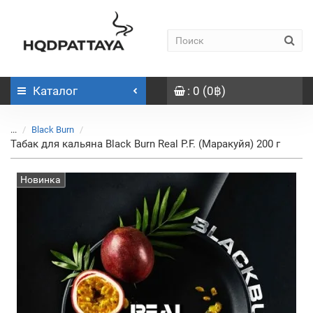
Каталог
: 0 (0฿)
...
Black Burn
Табак для кальяна Black Burn Real P.F. (Маракуйя) 200 г
Новинка