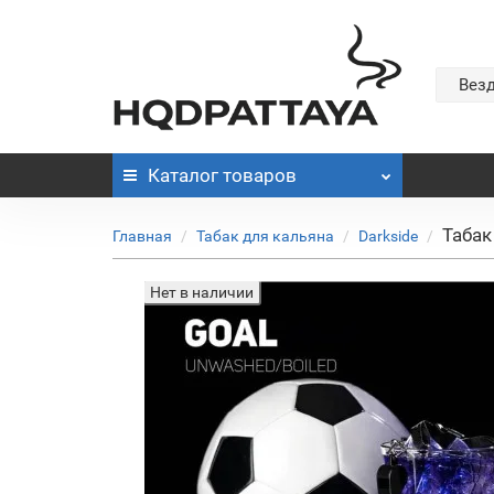
Вез
Каталог
товаров
Табак
Главная
Табак для кальяна
Darkside
Нет в наличии