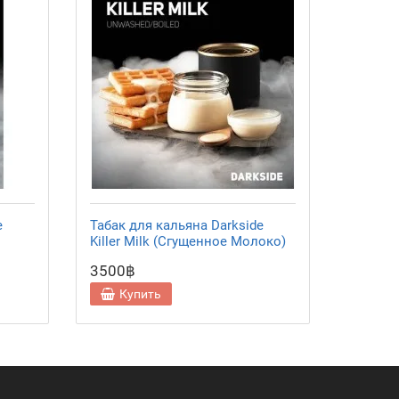
e
Табак для кальяна Darkside
Табак д
Killer Milk (Сгущенное Молоко)
Superno
250 г
3500฿
3500฿
Купить
Ку