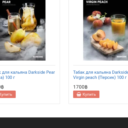
 для кальяна Darkside Pear
Табак для кальяна Darksid
а) 100 г
Virgin peach (Персик) 100 г
0฿
1700฿
Купить
Купить