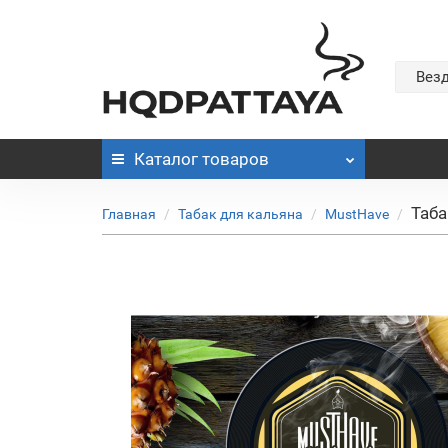
Вез
Каталог
товаров
Таба
Главная
Табак для кальяна
MustHave