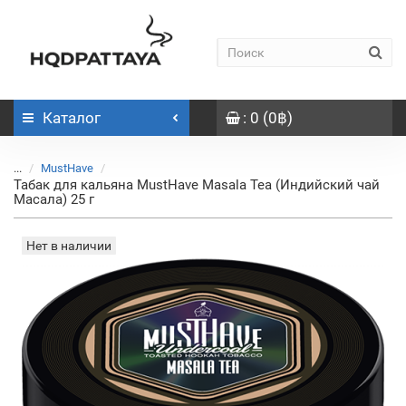
Каталог
: 0 (0฿)
...
MustHave
Табак для кальяна MustHave Masala Tea (Индийский чай
Масала) 25 г
Нет в наличии