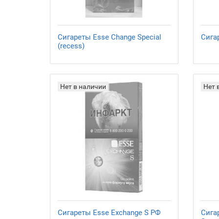
Сигареты Esse Change Special
Сига
(recess)
Нет в наличии
Нет 
Сигареты Esse Exchange S РФ
Сига