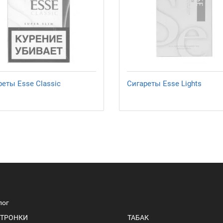
реты Esse Classic
Сигареты Esse Lights
лог
ТРОНКИ
ТАБАК