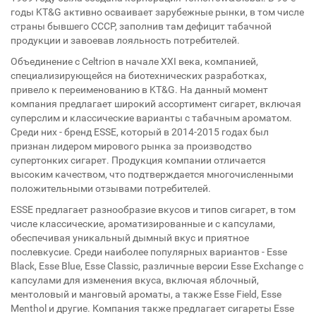
годы KT&G активно осваивает зарубежные рынки, в том числе
страны бывшего СССР, заполнив там дефицит табачной
продукции и завоевав лояльность потребителей.
Объединение с Celtrion в начале XXI века, компанией,
специализирующейся на биотехнических разработках,
привело к переименованию в KT&G. На данный момент
компания предлагает широкий ассортимент сигарет, включая
суперслим и классические варианты с табачным ароматом.
Среди них - бренд ESSE, который в 2014-2015 годах был
признан лидером мирового рынка за производство
супертонких сигарет. Продукция компании отличается
высоким качеством, что подтверждается многочисленными
положительными отзывами потребителей.
ESSE предлагает разнообразие вкусов и типов сигарет, в том
числе классические, ароматизированные и с капсулами,
обеспечивая уникальный дымный вкус и приятное
послевкусие. Среди наиболее популярных вариантов - Esse
Black, Esse Blue, Esse Classic, различные версии Esse Exchange с
капсулами для изменения вкуса, включая яблочный,
ментоловый и манговый ароматы, а также Esse Field, Esse
Menthol и другие. Компания также предлагает сигареты Esse